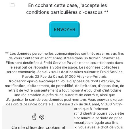
En cochant cette case, j'accepte les
conditions particulières ci-dessous **
ENVOYER
** Les données personnelles communiquées sont nécessaires aux fins
de vous contacter et sont enregistrées dans un fichier informatisé.
Elles sont destinées à Froid Service Pavois et ses sous-traitants dans
le seul but de répondre à votre message. Les données collectées
seront communiquées aux seuls destinataires suivants: Froid Service
Pavois 32 Rue du Canal, 51300 Vitry-en-Perthois
froidservicepavois@orange.fr. Vous disposez de droits d’accès, de
rectification, d’effacement, de portabilité, de limitation, d’opposition, de
retrait de votre consentement à tout moment et du droit d’introduire
une réclamation auprès d’une autorité de contrôle, ainsi que
d’organiser le sort de vos données post-mortem. Vous pouvez exercer
ces droits par voie postale à l'adresse 32 Rue du Canal, 51300 Vitry-
en-Perthois ou par courrier électronique à l'adresse
froidservicepavois@orange.fr. Un justificatif d'identité pourra vous être
demandé. Nous conservons vos données pendant la période de prise
de contact puis pendant la durée de prescription légale aux fins
probatoires et de gestion des contentieux. Vous avez le droit de vous
Ce site utilise des cookies et