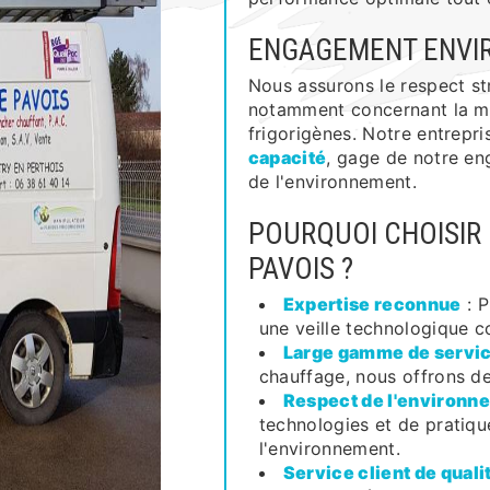
ENGAGEMENT ENVI
Nous assurons le respect st
notamment concernant la ma
frigorigènes. Notre entrepri
capacité
, gage de notre en
de l'environnement.
POURQUOI CHOISIR 
PAVOIS ?
Expertise reconnue
: P
une veille technologique c
Large gamme de servi
chauffage, nous offrons de
Respect de l'environn
technologies et de pratiq
l'environnement.
Service client de quali