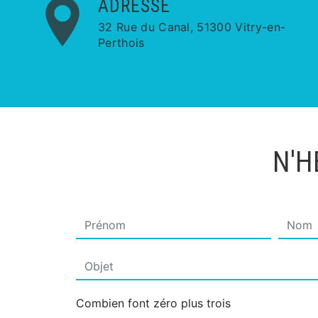
ADRESSE
32 Rue du Canal, 51300 Vitry-en-
Perthois
N'H
Combien font zéro plus trois