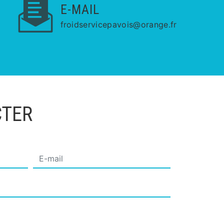
E-MAIL
froidservicepavois@orange.fr
CTER