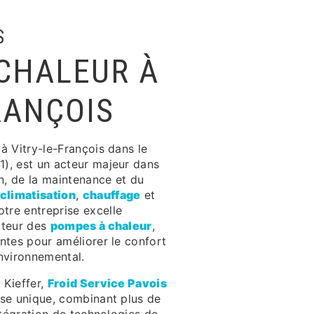
S
CHALEUR À
RANÇOIS
é à Vitry-le-François dans le
), est un acteur majeur dans
on, de la maintenance et du
climatisation
,
chauffage
et
otre entreprise excelle
cteur des
pompes à chaleur
,
antes pour améliorer le confort
environnemental.
 Kieffer,
Froid Service Pavois
ise unique, combinant plus de