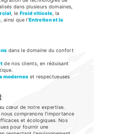
intégration de technologies de
lisés dans plusieurs domaines,
rcial
, le
Froid viticole
, la
e
, ainsi que l'
Entretien et la
ons
dans le domaine du confort
t
de nos clients, en réduisant
tique.
ns modernes
et respectueuses
R
au cœur de notre expertise.
, nous comprenons l'importance
fficaces et écologiques. Nos
ues pour fournir une
en respectant l'environnement.