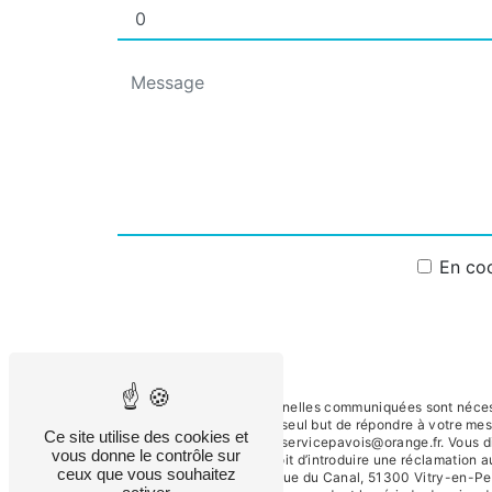
En coc
** Les données personnelles communiquées sont nécessai
sous-traitants dans le seul but de répondre à votre m
Ce site utilise des cookies et
Vitry-en-Perthois froidservicepavois@orange.fr. Vous dis
vous donne le contrôle sur
tout moment et du droit d’introduire une réclamation a
ceux que vous souhaitez
postale à l'adresse 32 Rue du Canal, 51300 Vitry-en-Pert