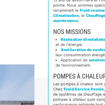
15 ans de savoir-faire et l'
pointe. Nous sommes spécia
notamment le
Froid comme
Climatisation
, le
Chauffag
maintenance
.
NOS MISSIONS
Réalisation d'installati
et de l'énergie.
Amélioration du confor
leur consommation énergé
Application de
solutio
de l’environnement.
POMPES À CHALEU
Les pompes à chaleur sont 
Chez
Froid Service Pavois
de systèmes de chauffage e
pompes à chaleur sont conç
performance optimale tout 