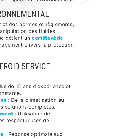
RONNEMENTAL
rict des normes et règlements,
nipulation des fluides
se détient un
certificat de
gagement envers la protection
FROID SERVICE
lus de 15 ans d'expérience et
onstante.
ces
: De la climatisation au
s solutions complètes.
ement
: Utilisation de
ues respectueuses de
té
: Réponse optimale aux