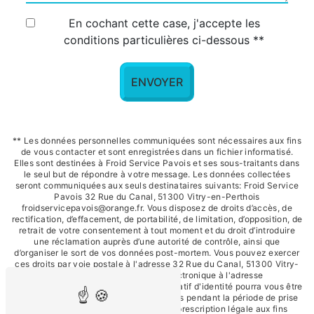
En cochant cette case, j'accepte les
conditions particulières ci-dessous **
ENVOYER
** Les données personnelles communiquées sont nécessaires aux fins
de vous contacter et sont enregistrées dans un fichier informatisé.
Elles sont destinées à Froid Service Pavois et ses sous-traitants dans
le seul but de répondre à votre message. Les données collectées
seront communiquées aux seuls destinataires suivants: Froid Service
Pavois 32 Rue du Canal, 51300 Vitry-en-Perthois
froidservicepavois@orange.fr. Vous disposez de droits d’accès, de
rectification, d’effacement, de portabilité, de limitation, d’opposition, de
retrait de votre consentement à tout moment et du droit d’introduire
une réclamation auprès d’une autorité de contrôle, ainsi que
d’organiser le sort de vos données post-mortem. Vous pouvez exercer
ces droits par voie postale à l'adresse 32 Rue du Canal, 51300 Vitry-
en-Perthois ou par courrier électronique à l'adresse
froidservicepavois@orange.fr. Un justificatif d'identité pourra vous être
demandé. Nous conservons vos données pendant la période de prise
de contact puis pendant la durée de prescription légale aux fins