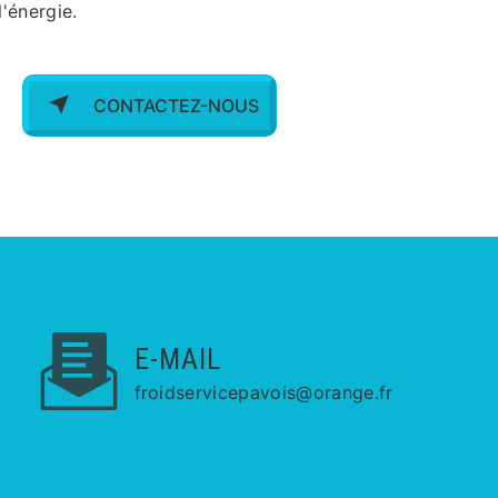
'énergie.
CONTACTEZ-NOUS
E-MAIL
froidservicepavois@orange.fr