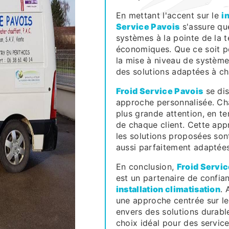
En mettant l'accent sur le
i
Service Pavois
s'assure que
systèmes à la pointe de la t
économiques. Que ce soit po
la mise à niveau de systèmes
des solutions adaptées à ch
Froid Service Pavois
se dis
approche personnalisée. Cha
plus grande attention, en t
de chaque client. Cette app
les solutions proposées son
aussi parfaitement adaptées
En conclusion,
Froid Servic
est un partenaire de confia
installation climatisation
. 
une approche centrée sur le
envers des solutions durabl
choix idéal pour des servic