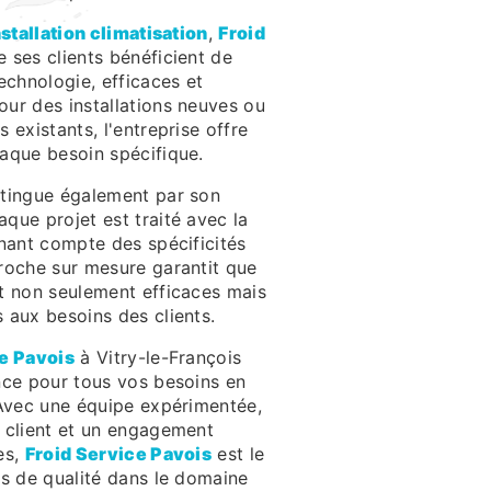
nstallation climatisation
,
Froid
 ses clients bénéficient de
echnologie, efficaces et
ur des installations neuves ou
 existants, l'entreprise offre
aque besoin spécifique.
tingue également par son
que projet est traité avec la
enant compte des spécificités
roche sur mesure garantit que
t non seulement efficaces mais
 aux besoins des clients.
e Pavois
à Vitry-le-François
nce pour tous vos besoins en
Avec une équipe expérimentée,
 client et un engagement
es,
Froid Service Pavois
est le
es de qualité dans le domaine