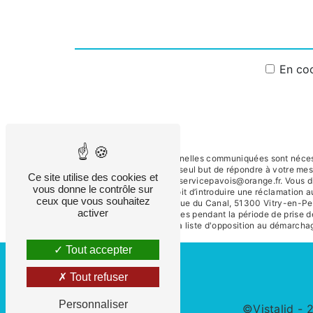
En coc
** Les données personnelles communiquées sont nécessai
sous-traitants dans le seul but de répondre à votre m
Ce site utilise des cookies et
Vitry-en-Perthois froidservicepavois@orange.fr. Vous dis
vous donne le contrôle sur
tout moment et du droit d’introduire une réclamation a
ceux que vous souhaitez
postale à l'adresse 32 Rue du Canal, 51300 Vitry-en-Pert
activer
conservons vos données pendant la période de prise de 
inscrire sur la liste d'opposition au démarch
Tout accepter
Tout refuser
Personnaliser
©
Vistalid
- 2