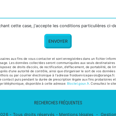
hant cette case, j'accepte les conditions particulières ci-
ENVOYER
res aux fins de vous contacter et sont enregistrées dans un fichier informat
essage. Les données collectées seront communiquées aux seuls destinataires
posez de droits d’accès, de rectification, d’effacement, de portabilité, de lim
uprès d’une autorité de contrôle, ainsi que d’organiser le sort de vos donné
hois ou par courrier électronique à l'adresse froidservicepavois@orange.fr. 
contact puis pendant la durée de prescription légale aux fins probatoires et
age téléphonique, disponible à cette adresse:
Bloctel.gouv.fr
. Consultez le site
RECHERCHES FRÉQUENTES
026 - Tous droits réservés -
Mentions légales
-
Gestio