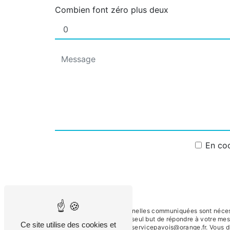
Combien font zéro plus deux
En coc
** Les données personnelles communiquées sont nécessai
sous-traitants dans le seul but de répondre à votre m
Ce site utilise des cookies et
Vitry-en-Perthois froidservicepavois@orange.fr. Vous dis