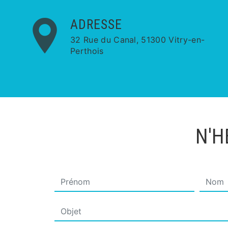
ADRESSE
32 Rue du Canal, 51300 Vitry-en-
Perthois
N'H