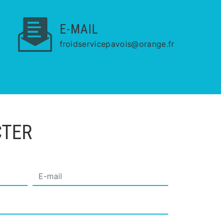
E-MAIL
froidservicepavois@orange.fr
CTER