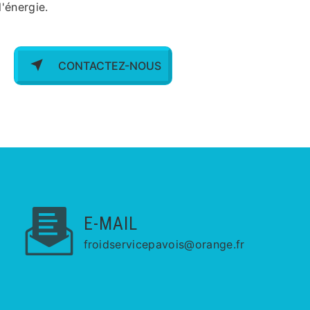
'énergie.
CONTACTEZ-NOUS
E-MAIL
froidservicepavois@orange.fr