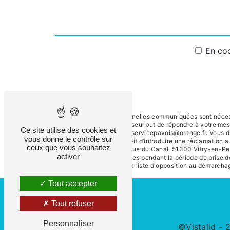
En coc
** Les données personnelles communiquées sont nécessai
sous-traitants dans le seul but de répondre à votre m
Ce site utilise des cookies et
Vitry-en-Perthois froidservicepavois@orange.fr. Vous dis
vous donne le contrôle sur
tout moment et du droit d’introduire une réclamation a
ceux que vous souhaitez
postale à l'adresse 32 Rue du Canal, 51300 Vitry-en-Pert
activer
conservons vos données pendant la période de prise de 
inscrire sur la liste d'opposition au démarch
Tout accepter
Tout refuser
Personnaliser
©
Vistalid
- 2