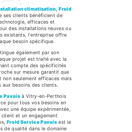
nstallation climatisation
,
Froid
 ses clients bénéficient de
echnologie, efficaces et
ur des installations neuves ou
 existants, l'entreprise offre
aque besoin spécifique.
tingue également par son
que projet est traité avec la
enant compte des spécificités
roche sur mesure garantit que
t non seulement efficaces mais
 aux besoins des clients.
e Pavois
à Vitry-en-Perthois
nce pour tous vos besoins en
Avec une équipe expérimentée,
 client et un engagement
es,
Froid Service Pavois
est le
es de qualité dans le domaine