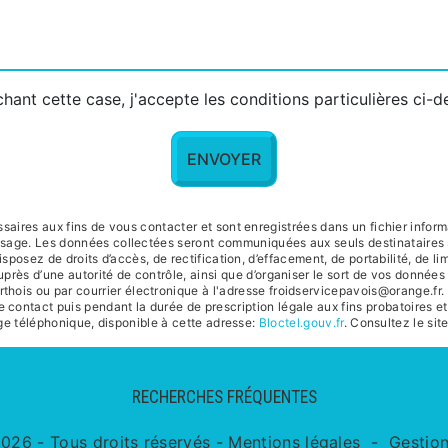
hant cette case, j'accepte les conditions particulières ci-
ENVOYER
res aux fins de vous contacter et sont enregistrées dans un fichier informat
essage. Les données collectées seront communiquées aux seuls destinataires
posez de droits d’accès, de rectification, d’effacement, de portabilité, de lim
uprès d’une autorité de contrôle, ainsi que d’organiser le sort de vos donné
hois ou par courrier électronique à l'adresse froidservicepavois@orange.fr. 
contact puis pendant la durée de prescription légale aux fins probatoires et
age téléphonique, disponible à cette adresse:
Bloctel.gouv.fr
. Consultez le site
RECHERCHES FRÉQUENTES
026 - Tous droits réservés -
Mentions légales
-
Gestio