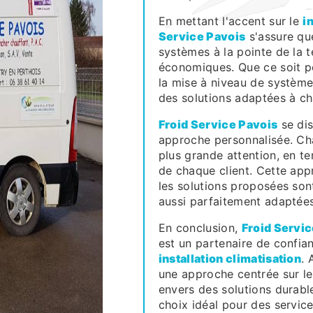
En mettant l'accent sur le
i
Service Pavois
s'assure que
systèmes à la pointe de la t
économiques. Que ce soit po
la mise à niveau de systèmes
des solutions adaptées à ch
Froid Service Pavois
se dis
approche personnalisée. Cha
plus grande attention, en t
de chaque client. Cette app
les solutions proposées son
aussi parfaitement adaptées
En conclusion,
Froid Servic
est un partenaire de confia
installation climatisation
. 
une approche centrée sur le
envers des solutions durabl
choix idéal pour des servic