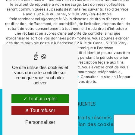
le seul but de répondre à votre message. Les données collectées
seront communiquées aux seuls destinataires suivants: Froid Service
Pavois 32 Rue du Canal, 51300 Vitry-en-Perthois
froidservicepavois@orange.fr. Vous disposez de droits d’accès, de
rectification, d’effacement, de portabilité, de limitation, d’opposition, de
retrait de votre consentement à tout moment et du droit d’introduire
une réclamation auprès d’une autorité de contrôle, ainsi que
d’organiser le sort de vos données post-mortem. Vous pouvez exercer
ces droits par voie postale à l'adresse 32 Rue du Canal, 51300 Vitry-
en-Perthois ou par courrier électronique à l'adresse
froidservicepavois@orange.fr. Un justificatif d'identité pourra vous être
demandé. Nous conservons vos données pendant la période de prise
de contact puis pendant la durée de prescription légale aux fins
probatoires et de gestion des contentieux. Vous avez le droit de vous
Ce site utilise des cookies et
inscrire sur la liste d'opposition au démarchage téléphonique,
vous donne le contrôle sur
disponible à cette adresse:
Bloctel.gouv.fr
. Consultez le site cnil.fr pour
ceux que vous souhaitez
plus d’informations sur vos droits.
activer
Tout accepter
RECHERCHES FRÉQUENTES
Tout refuser
©
Vistalid
- 2026 - Tous droits réservés -
Personnaliser
Mentions légales
-
Gestion des cookies